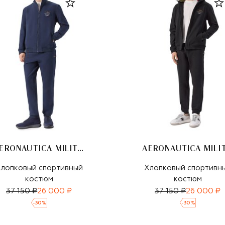
AERONAUTICA MILITARE
лопковый спортивный
Хлопковый спортивн
костюм
костюм
37 150 ₽
26 000 ₽
37 150 ₽
26 000 ₽
-
30
%
-
30
%