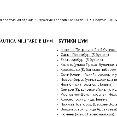
я спортивная одежда
Мужские спортивные костюмы
Спортивные му
UTICA MILITARE
В ЦУМ
БУТИКИ ЦУМ
Москва (Петровка, 2 + 5 бутиков
Санкт-Петербург (3 бутика)
Екатеринбург (3 бутика)
Казань (улица Право-Булачная 
Краснодар (Кубанская набережн
Сочи (Олимпийский проспект и 
Новосибирск (улица Державина
Челябинск (проспект Ленина)
Самара (Красноармейская улиц
Ростов-на-Дону (проспект Чехо
Красноярск (улица Ленина)
Нижний Новгород (Верхне-Вол
Владивосток (улица Арсеньева
Тюмень (улица Первомайская)