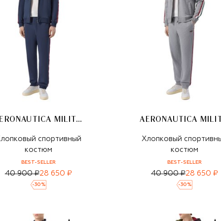
AERONAUTICA MILITARE
лопковый спортивный
Хлопковый спортивн
костюм
костюм
BEST-SELLER
BEST-SELLER
40 900 ₽
28 650 ₽
40 900 ₽
28 650 ₽
-
30
%
-
30
%