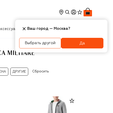
Ваш город —
Москва
?
ксессуары
Косметика
Интерьер
Новости
Выбрать другой
Да
 MILITARE
Сбросить
ЕНА
ДРУГИЕ