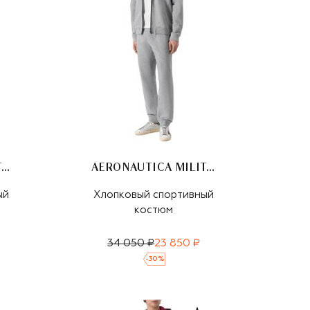
AERONAUTICA MILITARE
AERONAUTICA MILITARE
ый
Хлопковый спортивный
костюм
34 050 ₽
23 850 ₽
-
30
%