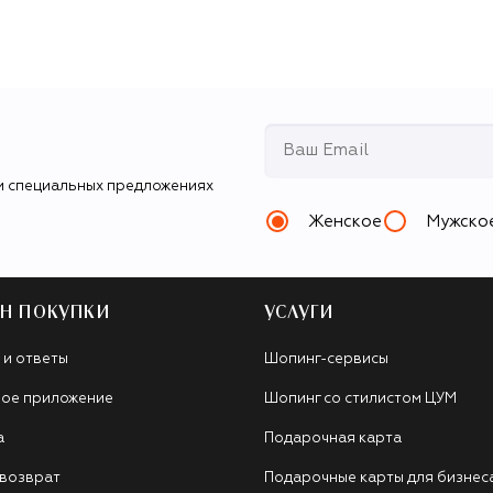
и специальных предложениях
Женское
Мужско
Н ПОКУПКИ
УСЛУГИ
 и ответы
Шопинг-сервисы
ое приложение
Шопинг со стилистом ЦУМ
а
Подарочная карта
 возврат
Подарочные карты для бизнес