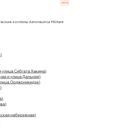
-
30
%
жские костюмы Aeronautica Militare
)
и улица Сибгата Хакима)
ая и улица Дальняя)
улица Орджоникидзе)
)
а)
ва)
жская набережная)
)