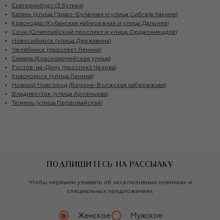
Екатеринбург (3 бутика)
Казань (улица Право-Булачная и улица Сибгата Хакима)
Краснодар (Кубанская набережная и улица Дальняя)
Сочи (Олимпийский проспект и улица Орджоникидзе)
Новосибирск (улица Державина)
Челябинск (проспект Ленина)
Самара (Красноармейская улица)
Ростов-на-Дону (проспект Чехова)
Красноярск (улица Ленина)
Нижний Новгород (Верхне-Волжская набережная)
Владивосток (улица Арсеньева)
Тюмень (улица Первомайская)
ПОДПИШИТЕСЬ НА РАССЫЛКУ
Чтобы первыми узнавать об эксклюзивных новинках и
специальных предложениях
Женское
Мужское