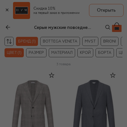
Скидка 10%
Открыть
на первый заказ в приложении
Серые мужские повседневные пиджаки Boglioli
БРЕНД (1)
BOTTEGA VENETA
MVST
BRIONI
B
ЦВЕТ (1)
РАЗМЕР
МАТЕРИАЛ
КРОЙ
БОРТА
ЦЕН
3
товара