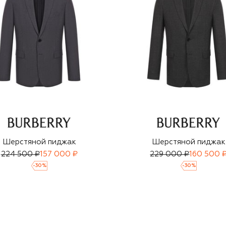
Шерстяной пиджак
Шерстяной пиджак
224 500 ₽
157 000 ₽
229 000 ₽
160 500 
-
30
%
-
30
%