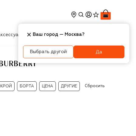
Ваш город —
Москва
?
ксессуары
Косметика
Интерьер
Новости
Выбрать другой
Да
BURBERRY
Сбросить
КРОЙ
БОРТА
ЦЕНА
ДРУГИЕ