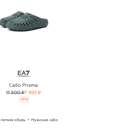
Сабо Prisma
11 500 ₽
7 995 ₽
-
30
%
 летняя обувь
Мужские сабо