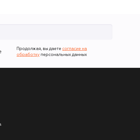
Продолжая, вы даете
согласие на
е
обработку
персональных данных
а