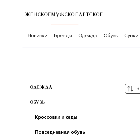
ЖЕНСКОЕ
МУЖСКОЕ
ДЕТСКОЕ
ЗЕЛЁНЫЕ МУЖСКИЕ САБО EA7
Новинки
Бренды
Одежда
Обувь
Сумки
ОДЕЖДА
В
ОБУВЬ
Кроссовки и кеды
Повседневная обувь