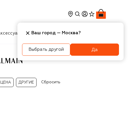
Ваш город —
Москва
?
ксессуары
Косметика
Интерьер
Новости
Выбрать другой
Да
ALMAIN
Сбросить
ЦЕНА
ДРУГИЕ