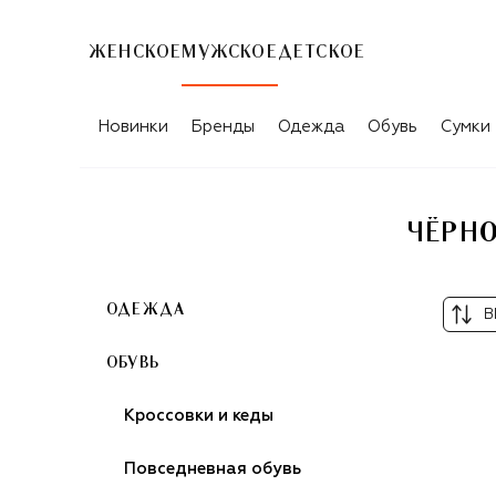
ЖЕНСКОЕ
МУЖСКОЕ
ДЕТСКОЕ
ЧЁРНО-БЕЛАЯ МУЖСКАЯ ЛЕТНЯЯ ОБУ
Новинки
Бренды
Одежда
Обувь
Сумки
ЧЁРНО
ОДЕЖДА
В
ОБУВЬ
Кроссовки и кеды
Повседневная обувь