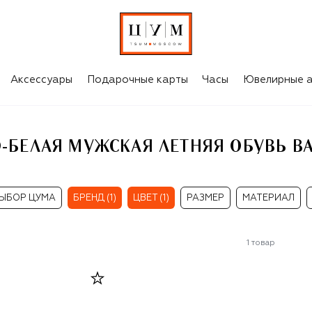
ВЬ BALMAIN
Аксессуары
Подарочные карты
Часы
Ювелирные а
-БЕЛАЯ МУЖСКАЯ ЛЕТНЯЯ ОБУВЬ B
ЫБОР ЦУМА
БРЕНД (1)
ЦВЕТ (1)
РАЗМЕР
МАТЕРИАЛ
1
товар