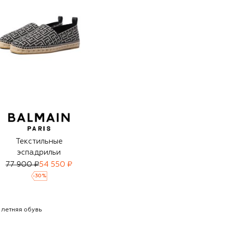
Текстильные
эспадрильи
77 900 ₽
54 550 ₽
-
30
%
 летняя обувь