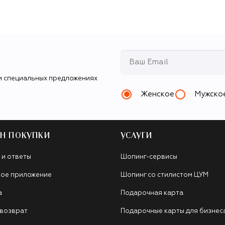
и специальных предложениях
Женское
Мужско
Н ПОКУПКИ
УСЛУГИ
 и ответы
Шопинг-сервисы
ое приложение
Шопинг со стилистом ЦУМ
а
Подарочная карта
 возврат
Подарочные карты для бизнес