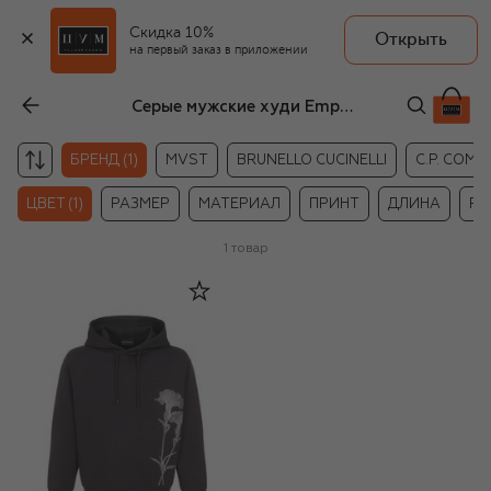
Скидка 10%
Открыть
на первый заказ в приложении
Серые мужские худи Emporio Armani
БРЕНД (1)
MVST
BRUNELLO CUCINELLI
C.P. COM
ЦВЕТ (1)
РАЗМЕР
МАТЕРИАЛ
ПРИНТ
ДЛИНА
РУ
1
товар