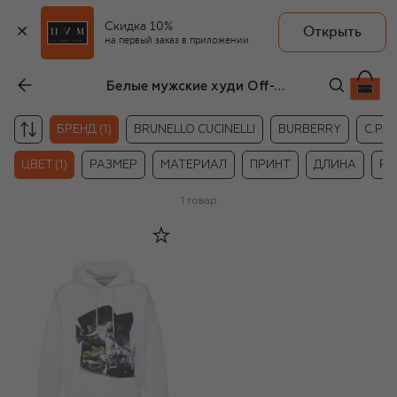
Скидка 10%
Открыть
на первый заказ в приложении
Белые мужские худи Off-White
БРЕНД (1)
BRUNELLO CUCINELLI
BURBERRY
C.P.
ЦВЕТ (1)
РАЗМЕР
МАТЕРИАЛ
ПРИНТ
ДЛИНА
РУ
1
товар