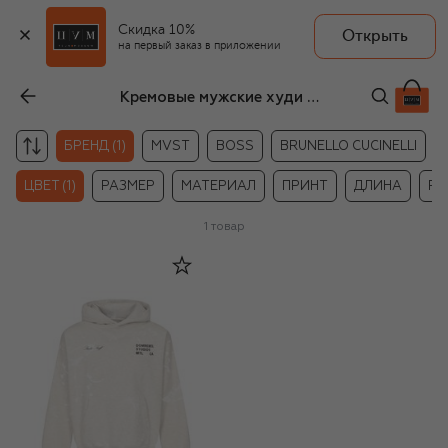
Скидка 10%
Открыть
на первый заказ в приложении
Кремовые мужские худи DOMREBEL
БРЕНД (1)
MVST
BOSS
BRUNELLO CUCINELLI
ЦВЕТ (1)
РАЗМЕР
МАТЕРИАЛ
ПРИНТ
ДЛИНА
РУ
1
товар