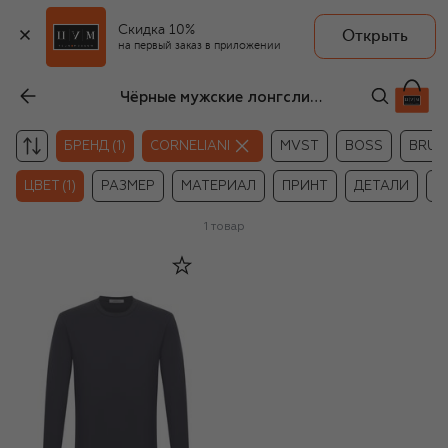
Скидка 10%
Открыть
на первый заказ в приложении
Чёрные мужские лонгсливы Corneliani
БРЕНД (1)
CORNELIANI
MVST
BOSS
BRUNE
ЦВЕТ (1)
РАЗМЕР
МАТЕРИАЛ
ПРИНТ
ДЕТАЛИ
Ц
1
товар