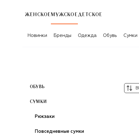
ЖЕНСКОЕ
МУЖСКОЕ
ДЕТСКОЕ
ЧЁРНЫЕ НЕСЕССЕРЫ DOUCAL'S
Новинки
Бренды
Одежда
Обувь
Сумки
ОБУВЬ
В
СУМКИ
Рюкзаки
Повседневные сумки