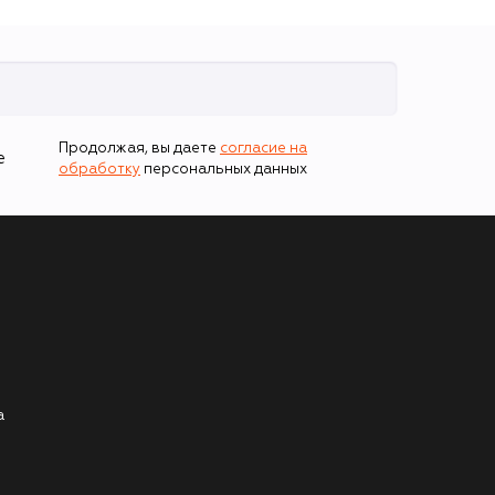
Продолжая, вы даете
согласие на
е
обработку
персональных данных
а