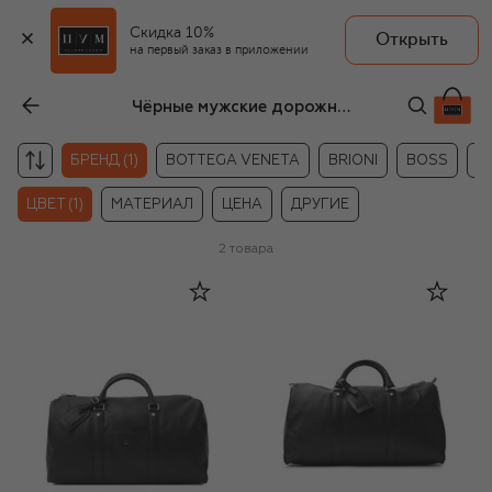
Скидка 10%
Открыть
на первый заказ в приложении
Чёрные мужские дорожные сумки через плечо Doucal's
БРЕНД (1)
BOTTEGA VENETA
BRIONI
BOSS
D
ЦВЕТ (1)
МАТЕРИАЛ
ЦЕНА
ДРУГИЕ
2
товара