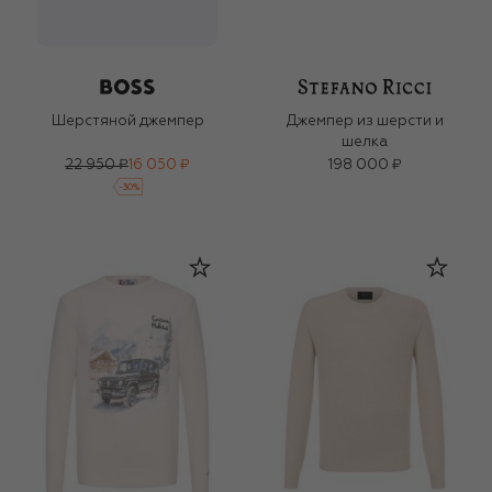
Шерстяной джемпер
Джемпер из шерсти и
шелка
22 950 ₽
16 050 ₽
198 000 ₽
-
30
%