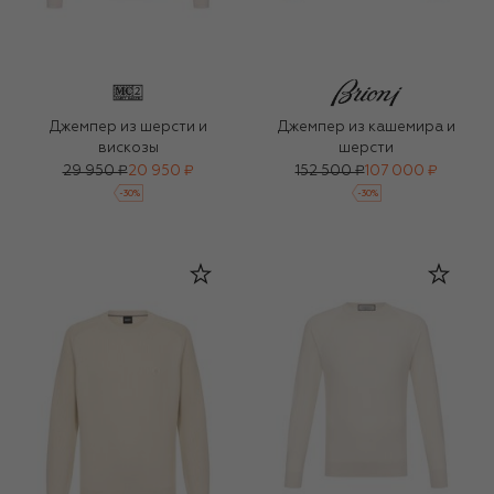
Джемпер из шерсти и
Джемпер из кашемира и
вискозы
шерсти
29 950 ₽
20 950 ₽
152 500 ₽
107 000 ₽
-
30
%
-
30
%