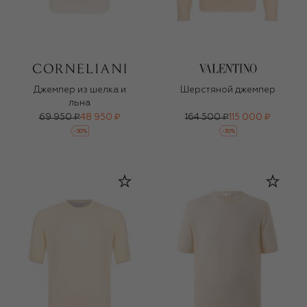
Джемпер из шелка и
Шерстяной джемпер
льна
69 950 ₽
48 950 ₽
164 500 ₽
115 000 ₽
-
30
%
-
30
%