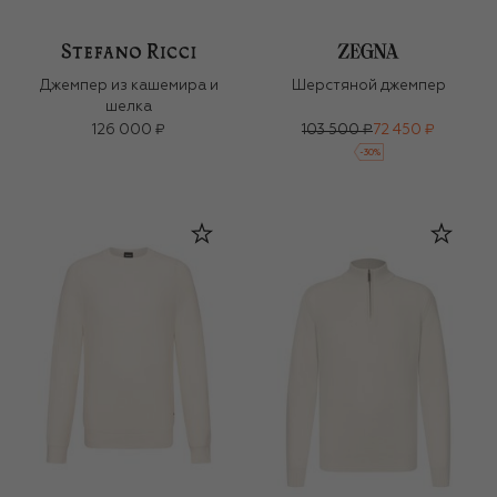
Джемпер из кашемира и
Шерстяной джемпер
шелка
126 000 ₽
103 500 ₽
72 450 ₽
-
30
%