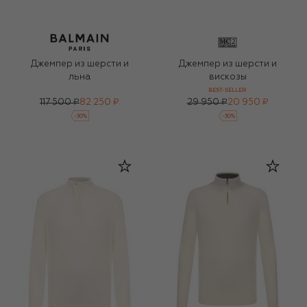
Джемпер из шерсти и
Джемпер из шерсти и
льна
вискозы
BEST-SELLER
117 500 ₽
82 250 ₽
29 950 ₽
20 950 ₽
-
30
%
-
30
%