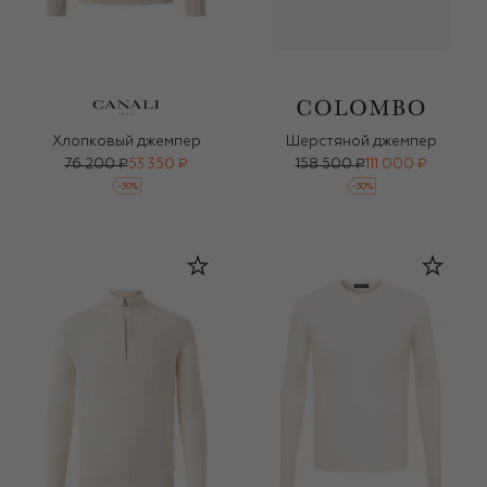
Хлопковый джемпер
Шерстяной джемпер
76 200 ₽
53 350 ₽
158 500 ₽
111 000 ₽
-
30
%
-
30
%