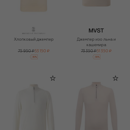
Хлопковый джемпер
Джемпер изо льна и
кашемира
75 950 ₽
53 150 ₽
73 350 ₽
51 350 ₽
-
30
%
-
30
%