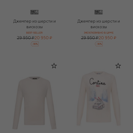
Джемпер из шерсти и
Джемпер из шерсти и
вискозы
вискозы
BEST-SELLER
ЭКСКЛЮЗИВНО В ЦУМЕ
29 950 ₽
20 950 ₽
29 950 ₽
20 950 ₽
-
30
%
-
30
%