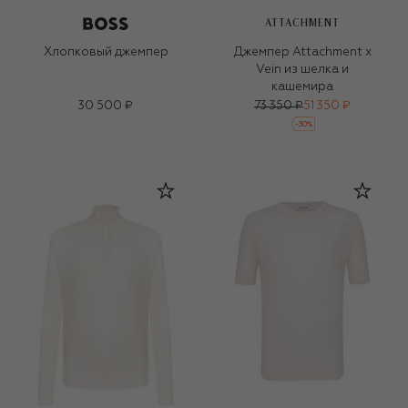
ATTACHMENT
Хлопковый джемпер
Джемпер Attachment x
Vein из шелка и
кашемира
30 500 ₽
73 350 ₽
51 350 ₽
-
30
%