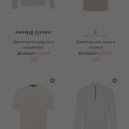
Джемпер из шерсти и
Джемпер изо льна и
кашемира
хлопка
26 450 ₽
18 500 ₽
95 050 ₽
66 550 ₽
-
30
%
-
30
%