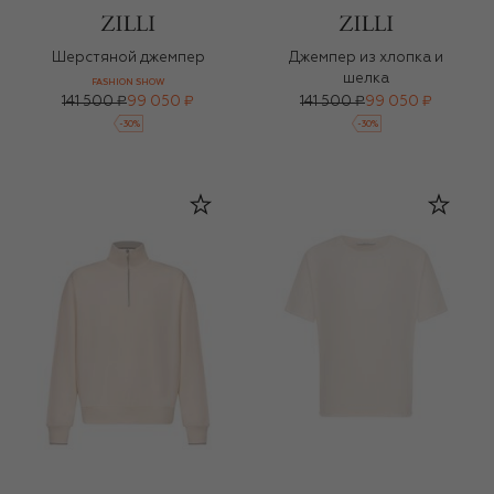
Шерстяной джемпер
Джемпер из хлопка и
шелка
FASHION SHOW
141 500 ₽
99 050 ₽
141 500 ₽
99 050 ₽
-
30
%
-
30
%