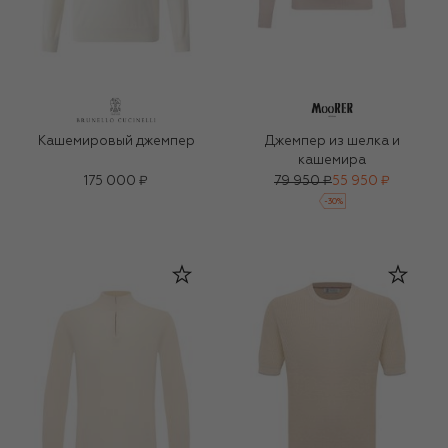
Кашемировый джемпер
Джемпер из шелка и
кашемира
175 000 ₽
79 950 ₽
55 950 ₽
-
30
%