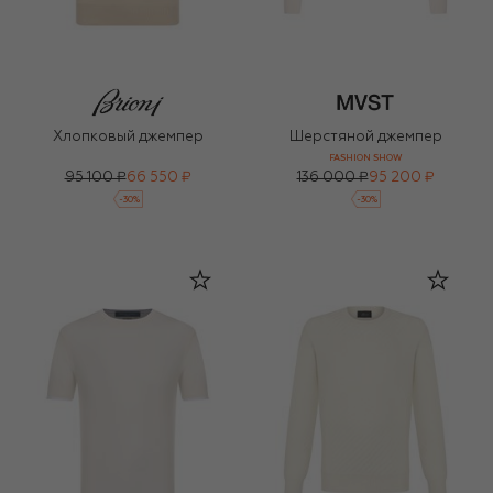
Хлопковый джемпер
Шерстяной джемпер
FASHION SHOW
95 100 ₽
66 550 ₽
136 000 ₽
95 200 ₽
-
30
%
-
30
%