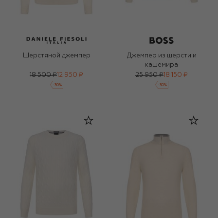
Шерстяной джемпер
Джемпер из шерсти и
кашемира
18 500 ₽
12 950 ₽
25 950 ₽
18 150 ₽
-
30
%
-
30
%