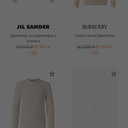
Джемпер из кашемира и
Шерстяной джемпер
хлопка
171 000 ₽
119 500 ₽
127 000 ₽
88 900 ₽
-
30
%
-
30
%