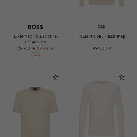
Джемпер из шерсти и
Кашемировый джемпер
кашемира
29 950 ₽
20 950 ₽
99 500 ₽
-
30
%