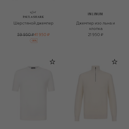
INLINUM
Шерстяной джемпер
Джемпер изо льна и
хлопка
59 950 ₽
41 950 ₽
21 950 ₽
-
30
%