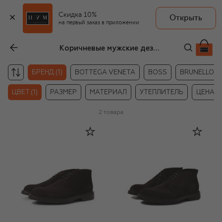
Скидка 10%
Открыть
на первый заказ в приложении
Коричневые мужские дезерты Doucal's
БРЕНД (1)
BOTTEGA VENETA
BOSS
BRUNELLO CU
ЦВЕТ (1)
РАЗМЕР
МАТЕРИАЛ
УТЕПЛИТЕЛЬ
ЦЕНА
2
товара