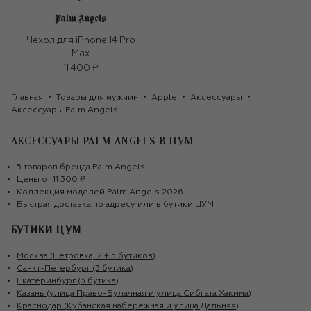
Чехол для iPhone 14 Pro
Max
11 400 ₽
Главная
Товары для мужчин
Apple
Аксессуары
Аксессуары Palm Angels
АКСЕССУАРЫ PALM ANGELS
В ЦУМ
5
товаров
бренда
Palm Angels
Цены от
11 300 ₽
Коллекция моделей
Palm Angels
2026
Быстрая доставка по адресу или в бутики ЦУМ
БУТИКИ ЦУМ
Москва (Петровка, 2 + 5 бутиков)
Санкт-Петербург (3 бутика)
Екатеринбург (3 бутика)
Казань (улица Право-Булачная и улица Сибгата Хакима)
Краснодар (Кубанская набережная и улица Дальняя)