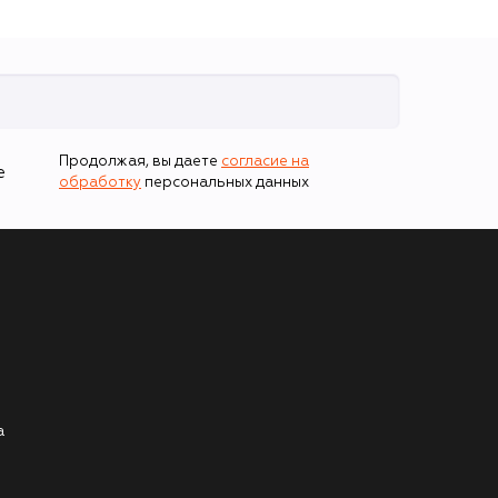
Продолжая, вы даете
согласие на
е
обработку
персональных данных
а