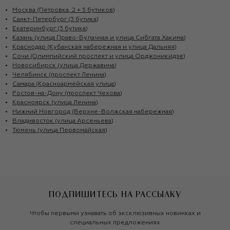
Москва (Петровка, 2 + 5 бутиков)
Санкт-Петербург (3 бутика)
Екатеринбург (3 бутика)
Казань (улица Право-Булачная и улица Сибгата Хакима)
Краснодар (Кубанская набережная и улица Дальняя)
Сочи (Олимпийский проспект и улица Орджоникидзе)
Новосибирск (улица Державина)
Челябинск (проспект Ленина)
Самара (Красноармейская улица)
Ростов-на-Дону (проспект Чехова)
Красноярск (улица Ленина)
Нижний Новгород (Верхне-Волжская набережная)
Владивосток (улица Арсеньева)
Тюмень (улица Первомайская)
ПОДПИШИТЕСЬ НА РАССЫЛКУ
Чтобы первыми узнавать об эксклюзивных новинках и
специальных предложениях