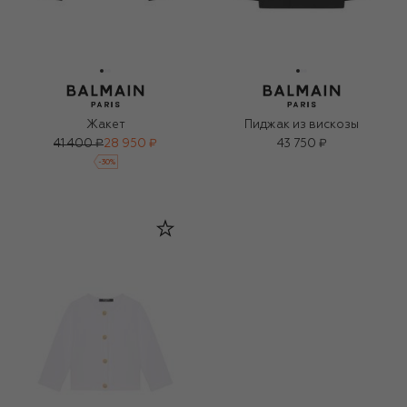
Жакет
Пиджак из вискозы
41 400 ₽
28 950 ₽
43 750 ₽
-
30
%