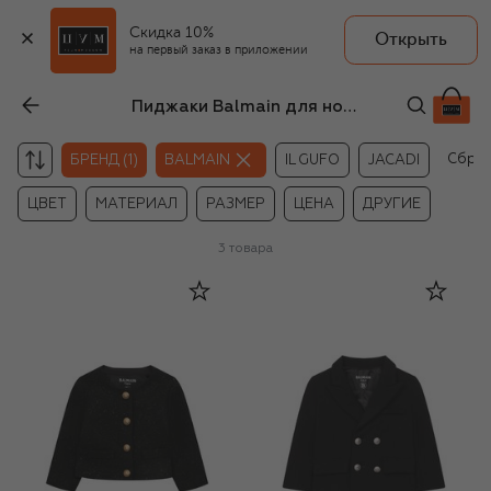
Скидка 10%
Открыть
на первый заказ в приложении
Пиджаки Balmain для новорождённых
Сбро
БРЕНД (1)
BALMAIN
IL GUFO
JACADI
ЦВЕТ
МАТЕРИАЛ
РАЗМЕР
ЦЕНА
ДРУГИЕ
3
товара