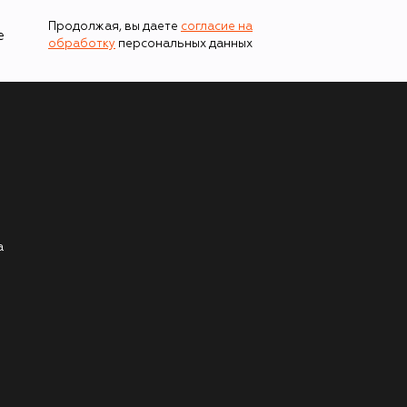
Продолжая, вы даете
согласие на
е
обработку
персональных данных
а