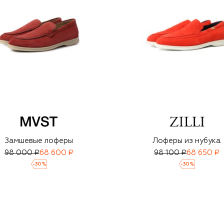
Замшевые лоферы
Лоферы из нубука
98 000 ₽
68 600 ₽
98 100 ₽
68 650 ₽
-
30
%
-
30
%