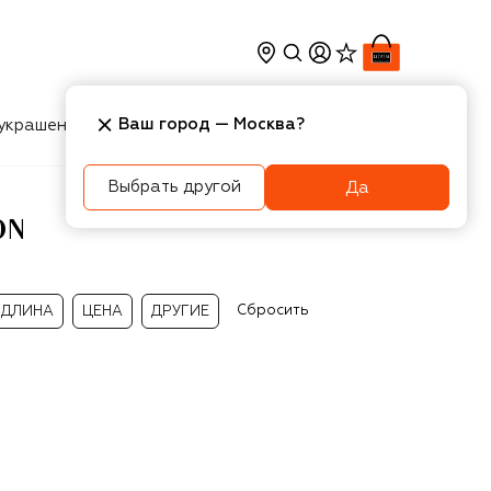
Ваш город —
Москва
?
украшения
Косметика
Интерьер
Новости
Выбрать другой
Да
ON
Сбросить
ДЛИНА
ЦЕНА
ДРУГИЕ