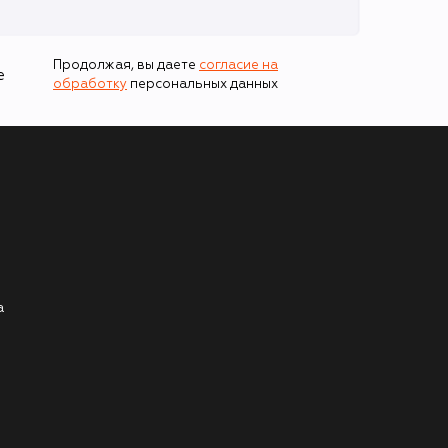
Продолжая, вы даете
согласие на
е
обработку
персональных данных
а