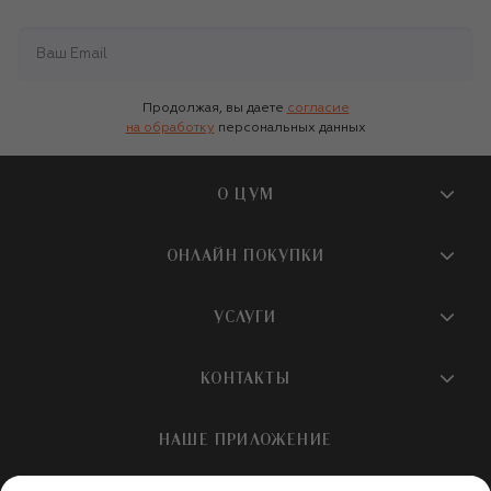
Продолжая, вы даете
согласие
на обработку
персональных данных
О ЦУМ
О магазине
ОНЛАЙН ПОКУПКИ
Новости и события
Вопросы и ответы
УСЛУГИ
Бутики и ПВЗ ЦУМ
Мобильное приложение
Контакты
Шопинг-сервисы
КОНТАКТЫ
Доставка
Наша история
Шопинг со стилистом ЦУМ
Обмен и возврат
+7 495 933 73 00
Карьера
НАШЕ ПРИЛОЖЕНИЕ
Подарочная карта
Условия продажи
hotline@tsum.ru
ЦУМ медиа
Подарочные карты для бизнеса