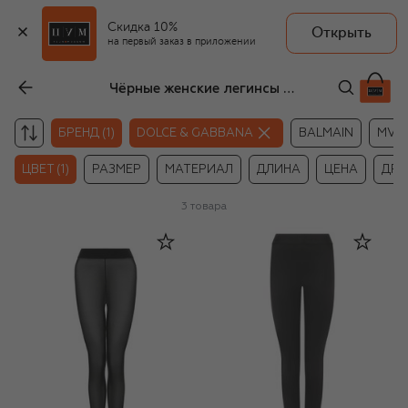
Скидка 10%
Открыть
на первый заказ в приложении
Чёрные женские легинсы Dolce & Gabbana
БРЕНД (1)
DOLCE & GABBANA
BALMAIN
MVS
ЦВЕТ (1)
РАЗМЕР
МАТЕРИАЛ
ДЛИНА
ЦЕНА
ДРУ
3
товара