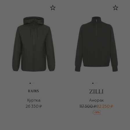
RAINS
Куртка
Анорак
26 350 ₽
117 500 ₽
82 250 ₽
-
30
%