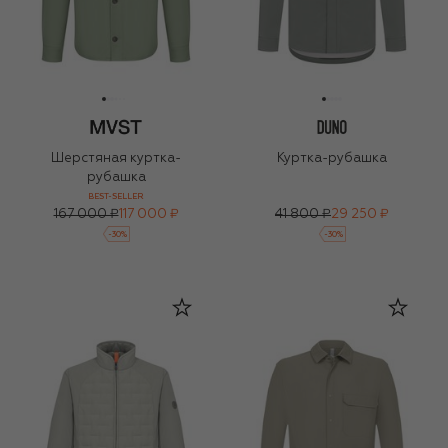
Шерстяная куртка-
Куртка-рубашка
рубашка
BEST-SELLER
167 000 ₽
117 000 ₽
41 800 ₽
29 250 ₽
-
30
%
-
30
%