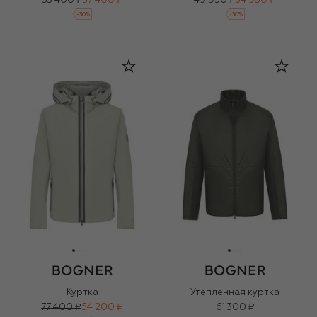
53 400 ₽
37 400 ₽
49 950 ₽
34 950 ₽
-
30
%
-
30
%
Куртка
Утепленная куртка
77 400 ₽
54 200 ₽
61 300 ₽