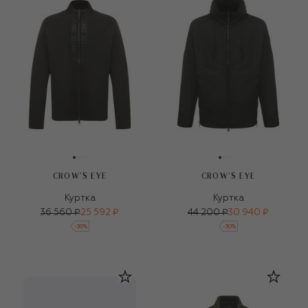
CROW’S EYE
CROW’S EYE
Куртка
Куртка
36 560 ₽
25 592 ₽
44 200 ₽
30 940 ₽
-
30
%
-
30
%