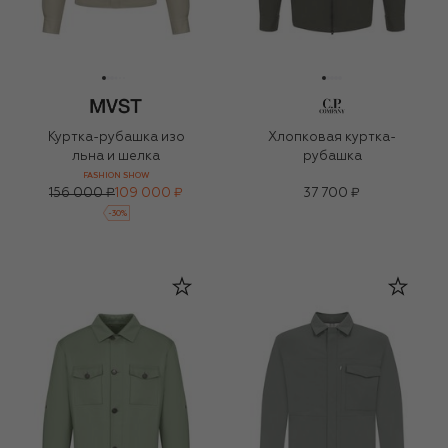
Куртка-рубашка изо
Хлопковая куртка-
льна и шелка
рубашка
FASHION SHOW
156 000 ₽
109 000 ₽
37 700 ₽
-
30
%