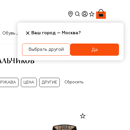
Ваш город —
Москва
?
Обувь для мальчиков
Игрушки
Аксесcуары
Выбрать другой
Да
АЛЬЧИКОВ
Сбросить
РУКАВА
ЦЕНА
ДРУГИЕ