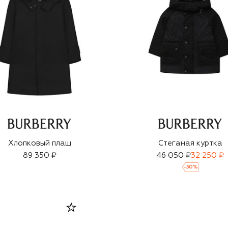
Хлопковый плащ
Стеганая куртка
89 350 ₽
46 050 ₽
32 250 ₽
-
30
%