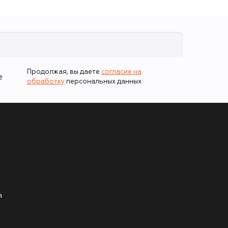
Продолжая, вы даете
согласие на
е
обработку
персональных данных
а