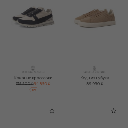
Кожаные кроссовки
Кеды из нубука
135 500 ₽
94 850 ₽
89 950 ₽
-
30
%