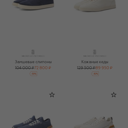
Замшевые слипоны
Кожаные кеды
104 000 ₽
72 800 ₽
129 500 ₽
89 950 ₽
-
30
%
-
30
%