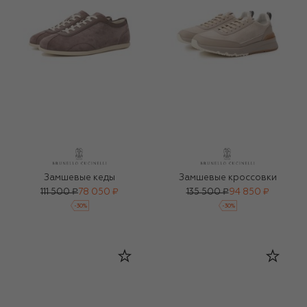
Замшевые кеды
Замшевые кроссовки
111 500 ₽
78 050 ₽
135 500 ₽
94 850 ₽
-
30
%
-
30
%