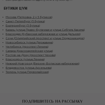
Быстрая доставка по адресу или в бутики ЦУМ
БУТИКИ ЦУМ
Москва (Петровка, 2 + 5 бутиков)
Санкт-Петербург (3 бутика)
Екатеринбург (3 бутика)
Казань (улица Право-Булачная и улица Сибгата Хакима)
Краснодар (Кубанская набережная и улица Дальняя)
Сочи (Олимпийский проспект и улица Орджоникидзе)
Новосибирск (улица Державина)
Челябинск (проспект Ленина)
Самара (Красноармейская улица)
Ростов-на-Дону (проспект Чехова)
Красноярск (улица Ленина)
Нижний Новгород (Верхне-Волжская набережная)
Владивосток (улица Арсеньева)
Тюмень (улица Первомайская)
ПОДПИШИТЕСЬ НА РАССЫЛКУ