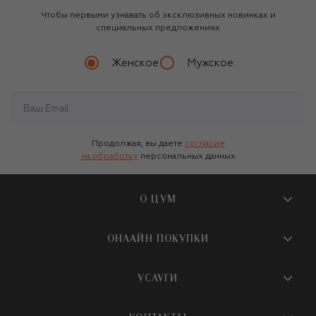
Чтобы первыми узнавать об эксклюзивных новинках и
специальных предложениях
Женское
Мужское
Продолжая, вы даете
согласие
на обработку
персональных данных
О ЦУМ
О магазине
ОНЛАЙН ПОКУПКИ
Новости и события
Вопросы и ответы
УСЛУГИ
Бутики и ПВЗ ЦУМ
Мобильное приложение
Контакты
Шопинг-сервисы