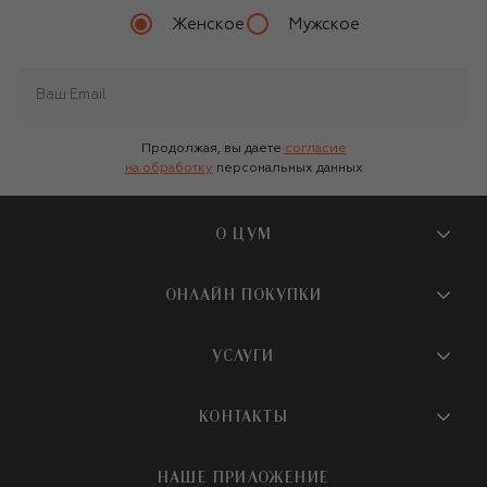
Женское
Мужское
Продолжая, вы даете
согласие
на обработку
персональных данных
О ЦУМ
О магазине
ОНЛАЙН ПОКУПКИ
Новости и события
Вопросы и ответы
УСЛУГИ
Бутики и ПВЗ ЦУМ
Мобильное приложение
Контакты
Шопинг-сервисы
КОНТАКТЫ
Доставка
Наша история
Шопинг со стилистом ЦУМ
Обмен и возврат
+7 495 933 73 00
Карьера
НАШЕ ПРИЛОЖЕНИЕ
Подарочная карта