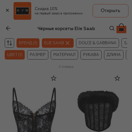
Скидка 10%
Открыть
на первый заказ в приложении
Чёрные корсеты Elie Saab
БРЕНД (1)
ELIE SAAB
DOLCE & GABBANA
SAI
ЦВЕТ (1)
РАЗМЕР
МАТЕРИАЛ
РУКАВА
ДЛИНА
Ц
2
товара