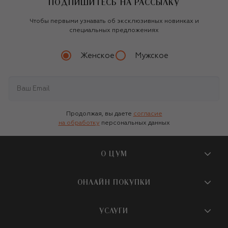
ПОДПИШИТЕСЬ НА РАССЫЛКУ
Чтобы первыми узнавать об эксклюзивных новинках и
специальных предложениях
Женское
Мужское
Продолжая, вы даете
согласие
на обработку
персональных данных
О ЦУМ
О магазине
ОНЛАЙН ПОКУПКИ
Новости и события
Вопросы и ответы
УСЛУГИ
Бутики и ПВЗ ЦУМ
Мобильное приложение