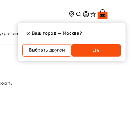
Ваш город —
Москва
?
украшения
Косметика
Интерьер
Новости
Выбрать другой
Да
росить