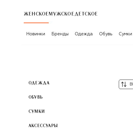
ЖЕНСКОЕ
МУЖСКОЕ
ДЕТСКОЕ
ЧЁРНО-БЕЛЫЕ ЖЕНСКИЕ КОЛЬЦА
Новинки
Бренды
Одежда
Обувь
Сумки
ОДЕЖДА
В
ОБУВЬ
СУМКИ
АКСЕССУАРЫ