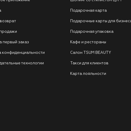
ое приложение
Шопинг со стилистом ЦУМ
а
Подарочная карта
 возврат
Подарочные карты для бизнес
 продажи
Подарочная упаковка
а первый заказ
Кафе и рестораны
а конфиденциальности
Салон TSUM BEAUTY
дательные технологии
Такси для клиентов
Карта лояльности