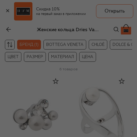
Скидка 10%
Открыть
на первый заказ в приложении
Женские кольца Dries Van Noten
БРЕНД (1)
BOTTEGA VENETA
CHLOÉ
DOLCE & G
ЦВЕТ
РАЗМЕР
МАТЕРИАЛ
ЦЕНА
6
товаров