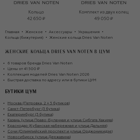
Кольцо
Комплект из двух колец
42 650 ₽
49 050 ₽
Главная
Женское
Аксессуары
Украшения
Кольца (бижутерия)
Женские кольца Dries Van Noten
ЖЕНСКИЕ КОЛЬЦА DRIES VAN NOTEN
В ЦУМ
6
товаров
бренда
Dries Van Noten
Цены от
41 500 ₽
Коллекция моделей
Dries Van Noten
2026
Быстрая доставка по адресу или в бутики ЦУМ
БУТИКИ ЦУМ
Москва (Петровка, 2 + 5 бутиков)
Санкт-Петербург (3 бутика)
Екатеринбург (3 бутика)
Казань (улица Право-Булачная и улица Сибгата Хакима)
Краснодар (Кубанская набережная и улица Дальняя)
Сочи (Олимпийский проспект и улица Орджоникидзе)
Новосибирск (улица Державина)