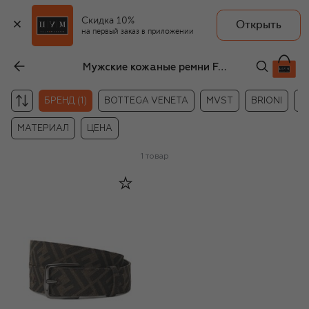
Скидка 10%
Открыть
на первый заказ в приложении
Мужские кожаные ремни Fendi
БРЕНД (1)
BOTTEGA VENETA
MVST
BRIONI
B
МАТЕРИАЛ
ЦЕНА
1
товар