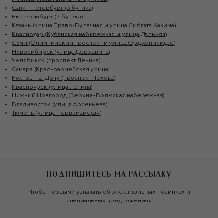
Санкт-Петербург (3 бутика)
Екатеринбург (3 бутика)
Казань (улица Право-Булачная и улица Сибгата Хакима)
Краснодар (Кубанская набережная и улица Дальняя)
Сочи (Олимпийский проспект и улица Орджоникидзе)
Новосибирск (улица Державина)
Челябинск (проспект Ленина)
Самара (Красноармейская улица)
Ростов-на-Дону (проспект Чехова)
Красноярск (улица Ленина)
Нижний Новгород (Верхне-Волжская набережная)
Владивосток (улица Арсеньева)
Тюмень (улица Первомайская)
ПОДПИШИТЕСЬ НА РАССЫЛКУ
Чтобы первыми узнавать об эксклюзивных новинках и
специальных предложениях