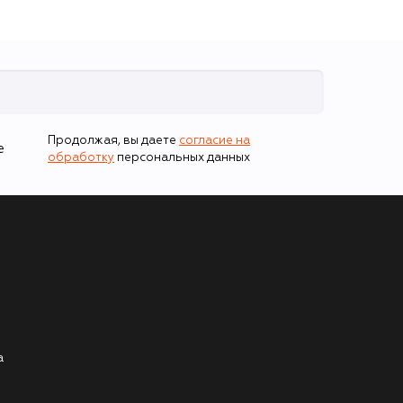
Продолжая, вы даете
согласие на
е
обработку
персональных данных
а