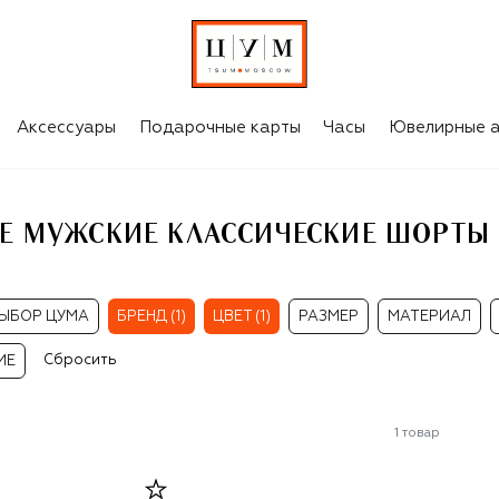
РТЫ GUCCI
Аксессуары
Подарочные карты
Часы
Ювелирные а
Е МУЖСКИЕ КЛАССИЧЕСКИЕ ШОРТЫ 
ЫБОР ЦУМА
БРЕНД (1)
ЦВЕТ (1)
РАЗМЕР
МАТЕРИАЛ
Сбросить
ИЕ
1
товар