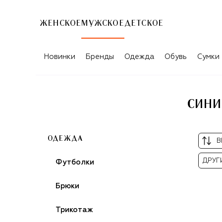
ЖЕНСКОЕ
МУЖСКОЕ
ДЕТСКОЕ
СИНИЕ МУЖСКИЕ КЛАССИЧЕСКИЕ ШО
Новинки
Бренды
Одежда
Обувь
Сумки
СИНИ
ОДЕЖДА
В
ДРУГ
Футболки
Брюки
Трикотаж