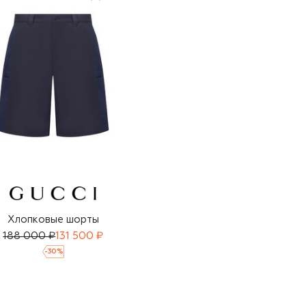
Хлопковые шорты
188 000 ₽
131 500 ₽
-
30
%