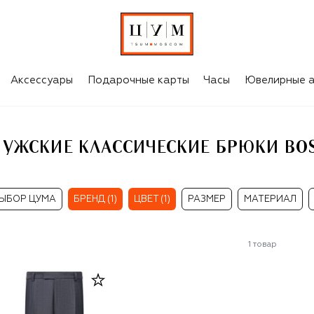
СИНИЕ МУЖСКИЕ КЛАССИЧЕСКИЕ БРЮКИ BOSS CAMEL
Аксессуары
Подарочные карты
Часы
Ювелирные а
УЖСКИЕ КЛАССИЧЕСКИЕ БРЮКИ BO
ЫБОР ЦУМА
БРЕНД (1)
ЦВЕТ (1)
РАЗМЕР
МАТЕРИАЛ
1
товар