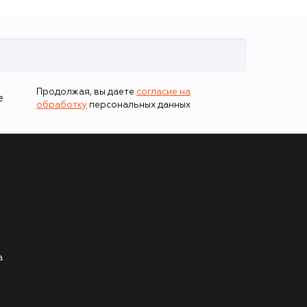
Продолжая, вы даете
согласие на
е
обработку
персональных данных
а