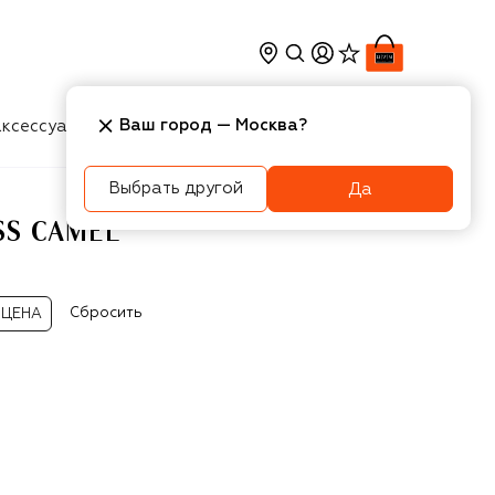
Ваш город —
Москва
?
ксессуары
Косметика
Интерьер
Новости
Выбрать другой
Да
SS CAMEL
Сбросить
ЦЕНА