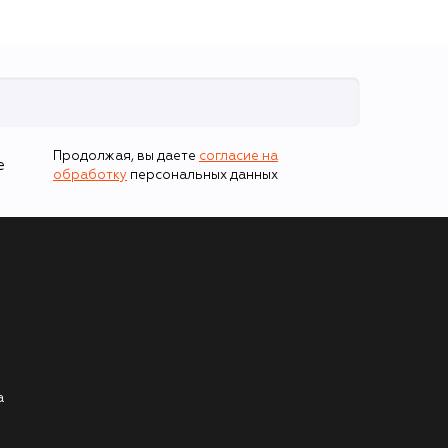
Продолжая, вы даете
согласие на
е
обработку
персональных данных
а