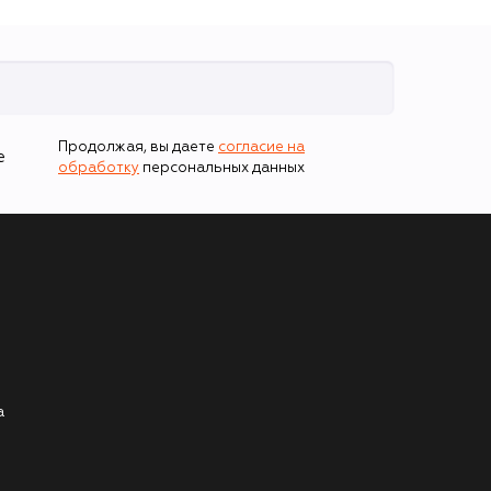
Продолжая, вы даете
согласие на
е
обработку
персональных данных
а