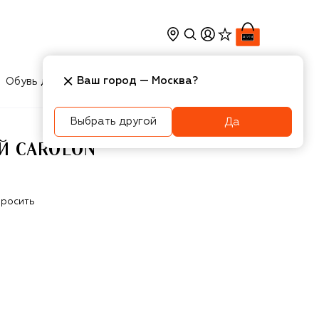
Ваш город —
Москва
?
Обувь для мальчиков
Игрушки
Аксесcуары
Выбрать другой
Да
Й CAROLON
росить