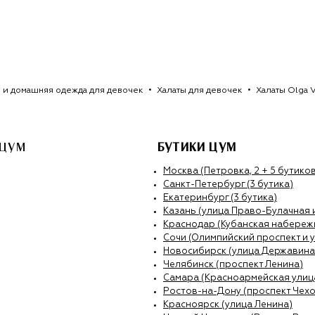
 и домашняя одежда для девочек
Халаты для девочек
Халаты Olga 
 ЦУМ
БУТИКИ ЦУМ
Москва (Петровка, 2 + 5 бутиков
Санкт-Петербург (3 бутика)
Екатеринбург (3 бутика)
Казань (улица Право-Булачная 
Краснодар (Кубанская набережн
Сочи (Олимпийский проспект и 
Новосибирск (улица Державина
Челябинск (проспект Ленина)
Самара (Красноармейская улиц
Ростов-на-Дону (проспект Чехо
Красноярск (улица Ленина)