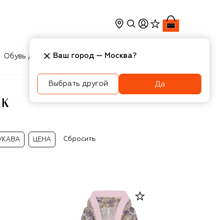
Ваш город —
Москва
?
Обувь для мальчиков
Игрушки
Аксесcуары
Выбрать другой
Да
ЕК
Сбросить
УКАВА
ЦЕНА