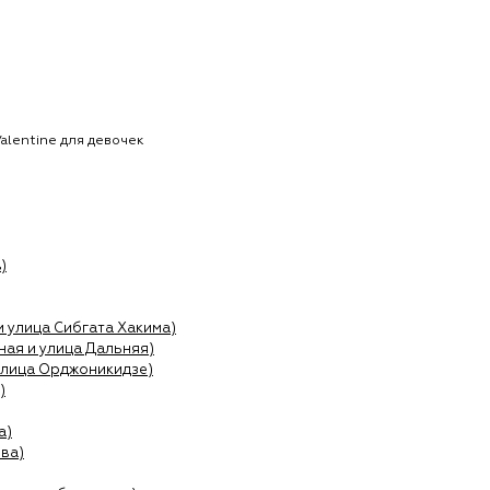
Valentine для девочек
)
и улица Сибгата Хакима)
ая и улица Дальняя)
улица Орджоникидзе)
)
а)
ва)