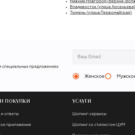
Нижний Новгород (Верхне-Вол
Владивосток (улица Арсеньева
Тюмень (улица Первомайская)
и специальных предложениях
Женское
Мужско
Н ПОКУПКИ
УСЛУГИ
 и ответы
Шопинг-сервисы
ое приложение
Шопинг со стилистом ЦУМ