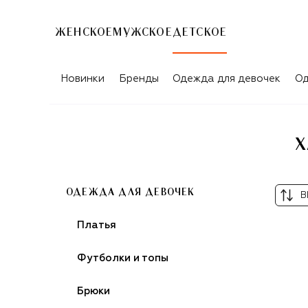
ЖЕНСКОЕ
МУЖСКОЕ
ДЕТСКОЕ
ХАЛАТЫ OLGA VALENTINE ДЛЯ ДЕВО
Новинки
Бренды
Одежда для девочек
Од
Х
ОДЕЖДА ДЛЯ ДЕВОЧЕК
В
Платья
Футболки и топы
Брюки