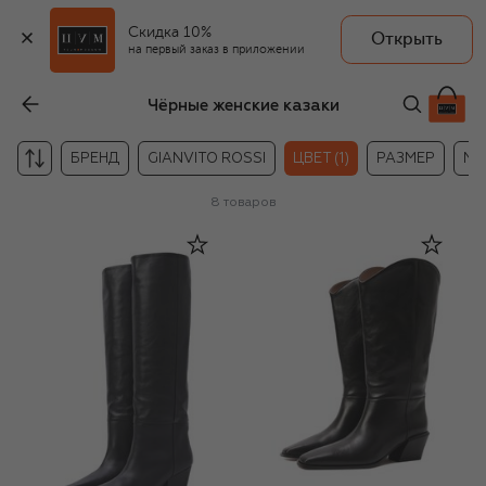
Скидка 10%
Открыть
на первый заказ в приложении
Чёрные женские казаки
БРЕНД
GIANVITO ROSSI
ЦВЕТ (1)
РАЗМЕР
МА
8
товаров