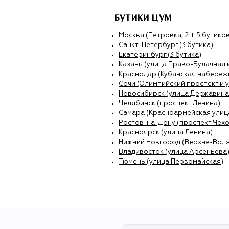
БУТИКИ ЦУМ
Москва (Петровка, 2 + 5 бутиков
Санкт-Петербург (3 бутика)
Екатеринбург (3 бутика)
Казань (улица Право-Булачная 
Краснодар (Кубанская набережн
Сочи (Олимпийский проспект и 
Новосибирск (улица Державина
Челябинск (проспект Ленина)
Самара (Красноармейская улиц
Ростов-на-Дону (проспект Чехо
Красноярск (улица Ленина)
Нижний Новгород (Верхне-Вол
Владивосток (улица Арсеньева
Тюмень (улица Первомайская)