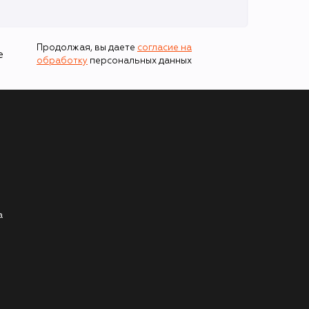
Продолжая, вы даете
согласие на
е
обработку
персональных данных
а