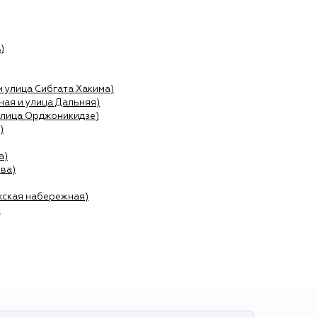
)
и улица Сибгата Хакима)
ая и улица Дальняя)
улица Орджоникидзе)
)
а)
ва)
жская набережная)
)