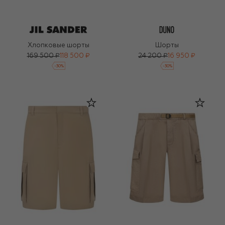
Хлопковые шорты
Шорты
169 500 ₽
118 500 ₽
24 200 ₽
16 950 ₽
-
30
%
-
30
%