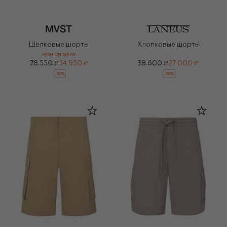
Шелковые шорты
Хлопковые шорты
FASHION SHOW
78 550 ₽
54 950 ₽
38 600 ₽
27 000 ₽
-
30
%
-
30
%