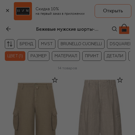
Скидка 10%
Открыть
на первый заказ в приложении
Бежевые мужские шорты-карго
БРЕНД
MVST
BRUNELLO CUCINELLI
DSQUARED2
ЦВЕТ (1)
РАЗМЕР
МАТЕРИАЛ
ПРИНТ
ДЕТАЛИ
Ц
14
товаров