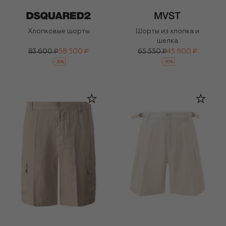
Хлопковые шорты
Шорты из хлопка и
шелка
83 600 ₽
58 500 ₽
65 550 ₽
45 900 ₽
-
30
%
-
30
%