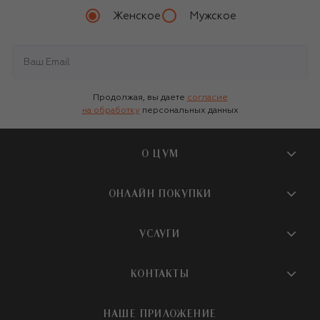
Женское
Мужское
Продолжая, вы даете
согласие
на обработку
персональных данных
О ЦУМ
О магазине
ОНЛАЙН ПОКУПКИ
Новости и события
Вопросы и ответы
УСЛУГИ
Бутики и ПВЗ ЦУМ
Мобильное приложение
Контакты
Шопинг-сервисы
КОНТАКТЫ
Доставка
Наша история
Шопинг со стилистом ЦУМ
Обмен и возврат
+7 495 933 73 00
Карьера
НАШЕ ПРИЛОЖЕНИЕ
Подарочная карта