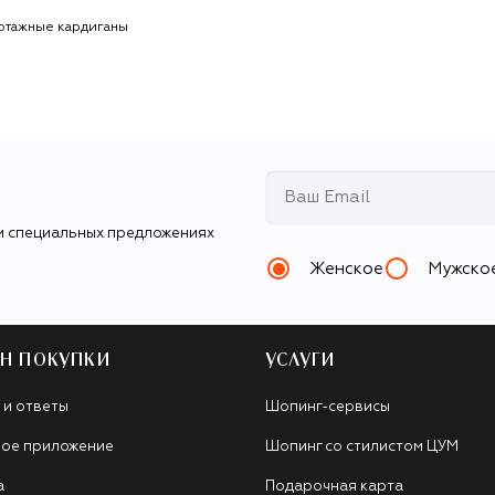
отажные кардиганы
и специальных предложениях
Женское
Мужско
Н ПОКУПКИ
УСЛУГИ
 и ответы
Шопинг-сервисы
ое приложение
Шопинг со стилистом ЦУМ
а
Подарочная карта