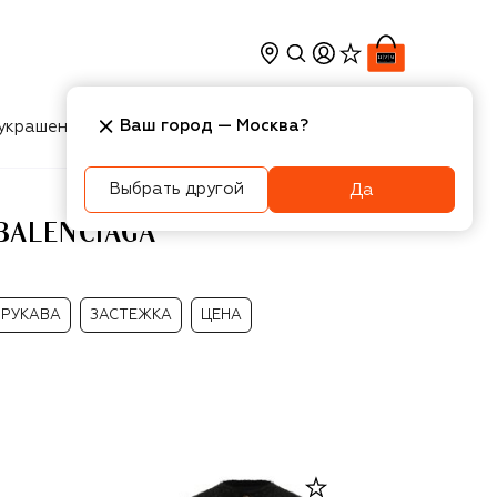
Ваш город —
Москва
?
украшения
Косметика
Интерьер
Новости
Выбрать другой
Да
BALENCIAGA
РУКАВА
ЗАСТЕЖКА
ЦЕНА