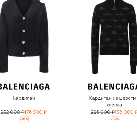
Кардиган
Кардиган из шерсти
хлопка
252 000 ₽
176 500 ₽
226 000 ₽
158 000 
-
30
%
-
30
%