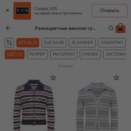
Скидка 10%
Открыть
на первый заказ в приложении
Разноцветные женские трикотажные кардиганы self-portrait
БРЕНД (1)
ELIE SAAB
JIL SANDER
VALENTINO
ЦВЕТ (1)
РАЗМЕР
МАТЕРИАЛ
РУКАВА
ЗАСТЕЖКА
2
товара