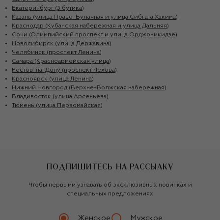
Екатеринбург (3 бутика)
Казань (улица Право-Булачная и улица Сибгата Хакима)
Краснодар (Кубанская набережная и улица Дальняя)
Сочи (Олимпийский проспект и улица Орджоникидзе)
Новосибирск (улица Державина)
Челябинск (проспект Ленина)
Самара (Красноармейская улица)
Ростов-на-Дону (проспект Чехова)
Красноярск (улица Ленина)
Нижний Новгород (Верхне-Волжская набережная)
Владивосток (улица Арсеньева)
Тюмень (улица Первомайская)
ПОДПИШИТЕСЬ НА РАССЫЛКУ
Чтобы первыми узнавать об эксклюзивных новинках и
специальных предложениях
Женское
Мужское