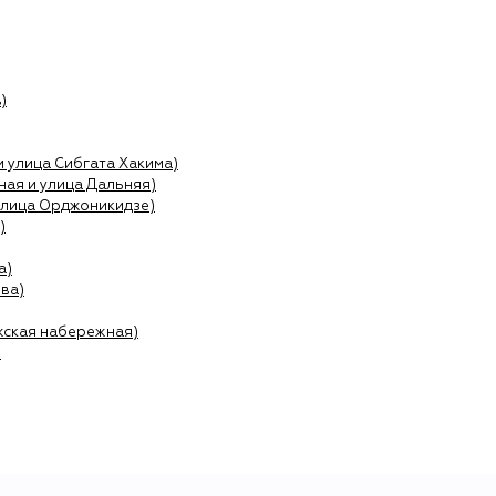
)
и улица Сибгата Хакима)
ая и улица Дальняя)
улица Орджоникидзе)
)
а)
ва)
жская набережная)
)