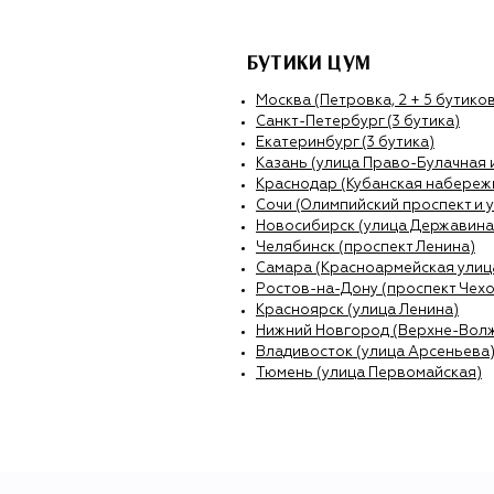
БУТИКИ ЦУМ
Москва (Петровка, 2 + 5 бутиков
Санкт-Петербург (3 бутика)
Екатеринбург (3 бутика)
Казань (улица Право-Булачная 
Краснодар (Кубанская набережн
Сочи (Олимпийский проспект и 
Новосибирск (улица Державина
Челябинск (проспект Ленина)
Самара (Красноармейская улиц
Ростов-на-Дону (проспект Чехо
Красноярск (улица Ленина)
Нижний Новгород (Верхне-Вол
Владивосток (улица Арсеньева
Тюмень (улица Первомайская)