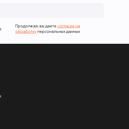
Продолжая, вы даете
согласие на
е
обработку
персональных данных
а