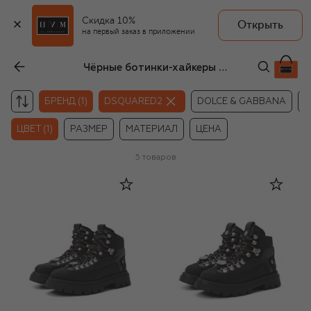
Скидка 10%
Открыть
на первый заказ в приложении
Чёрные ботинки-хайкеры для мальчиков Dsquared2
БРЕНД (1)
DSQUARED2
DOLCE & GABBANA
M
ЦВЕТ (1)
РАЗМЕР
МАТЕРИАЛ
ЦЕНА
5
товаров