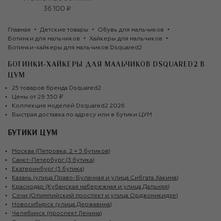
36 100 ₽
Главная
Детские товары
Обувь для мальчиков
Ботинки для мальчиков
Хайкеры для мальчиков
Ботинки-хайкеры для мальчиков Dsquared2
БОТИНКИ-ХАЙКЕРЫ ДЛЯ МАЛЬЧИКОВ DSQUARED2
В
ЦУМ
25
товаров
бренда
Dsquared2
Цены от
29 350 ₽
Коллекция моделей
Dsquared2
2026
Быстрая доставка по адресу или в бутики ЦУМ
БУТИКИ ЦУМ
Москва (Петровка, 2 + 5 бутиков)
Санкт-Петербург (3 бутика)
Екатеринбург (3 бутика)
Казань (улица Право-Булачная и улица Сибгата Хакима)
Краснодар (Кубанская набережная и улица Дальняя)
Сочи (Олимпийский проспект и улица Орджоникидзе)
Новосибирск (улица Державина)
Челябинск (проспект Ленина)