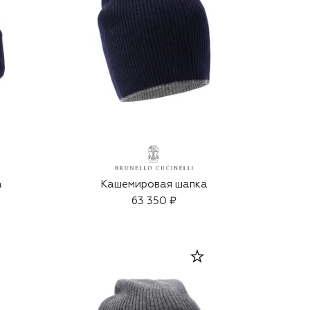
а
Кашемировая шапка
63 350 ₽