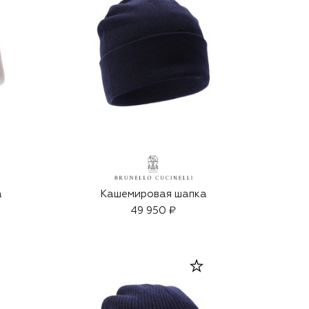
а
Кашемировая шапка
49 950 ₽