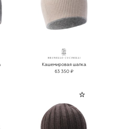
а
Кашемировая шапка
63 350 ₽