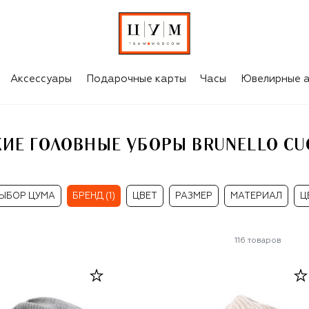
LO CUCINELLI
Аксессуары
Подарочные карты
Часы
Ювелирные а
ИЕ ГОЛОВНЫЕ УБОРЫ BRUNELLO CUC
ЫБОР ЦУМА
БРЕНД (1)
ЦВЕТ
РАЗМЕР
МАТЕРИАЛ
Ц
116
товаров