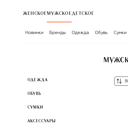
ЖЕНСКОЕ
МУЖСКОЕ
ДЕТСКОЕ
МУЖСКИЕ ГОЛОВНЫЕ УБОРЫ BRUNEL
Новинки
Бренды
Одежда
Обувь
Сумки
МУЖСК
ОДЕЖДА
В
ОБУВЬ
СУМКИ
АКСЕССУАРЫ