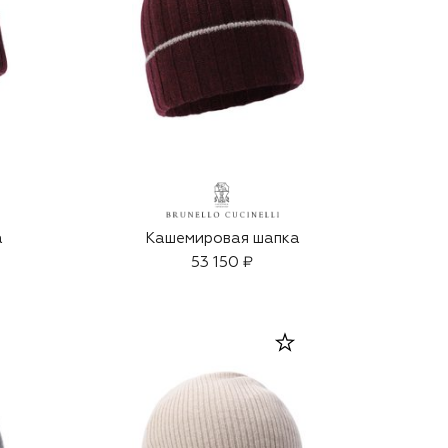
а
Кашемировая шапка
53 150 ₽