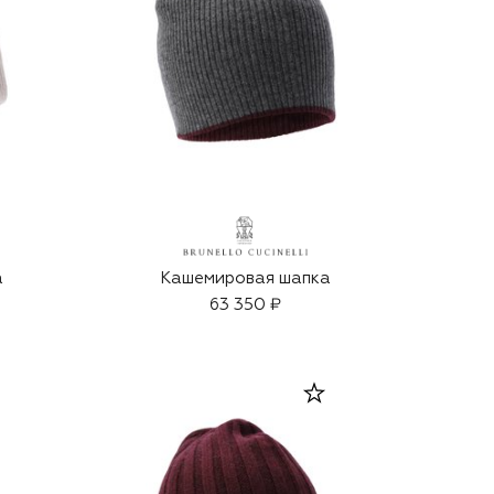
а
Кашемировая шапка
63 350 ₽