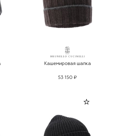
а
Кашемировая шапка
53 150 ₽