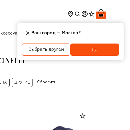
Ваш город —
Москва
?
ксессуары
Косметика
Интерьер
Новости
Выбрать другой
Да
INELLI
Сбросить
ЕНА
ДРУГИЕ