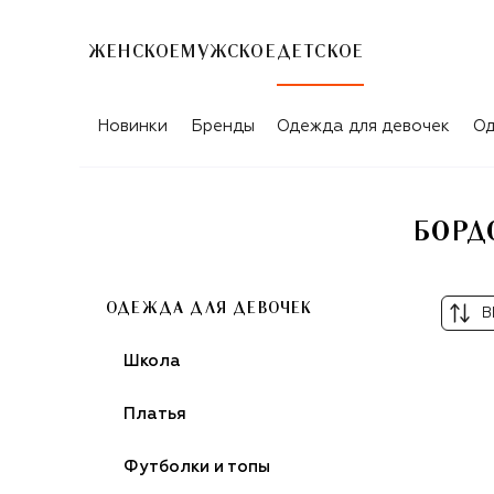
ЖЕНСКОЕ
МУЖСКОЕ
ДЕТСКОЕ
БОРДОВЫЕ КЛАССИЧЕСКИЕ ЮБКИ Д
Новинки
Бренды
Одежда для девочек
Од
БОРД
ОДЕЖДА ДЛЯ ДЕВОЧЕК
В
Школа
Платья
Футболки и топы