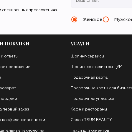
и специальных предложениях
Женское
Мужско
Н ПОКУПКИ
УСЛУГИ
 и ответы
Шопинг-сервисы
ое приложение
Шопинг со стилистом ЦУМ
а
Подарочная карта
 возврат
Подарочные карты для бизнес
 продажи
Подарочная упаковка
а первый заказ
Кафе и рестораны
а конфиденциальности
Салон TSUM BEAUTY
дательные технологии
Такси для клиентов