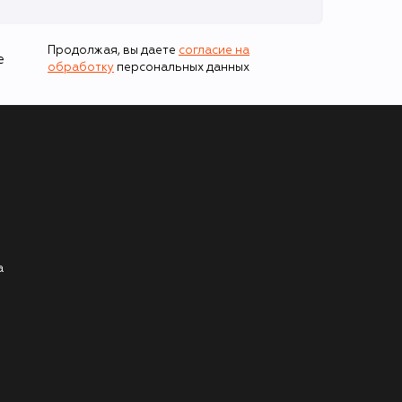
Продолжая, вы даете
согласие на
е
обработку
персональных данных
а