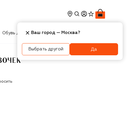
Ваш город —
Москва
?
Обувь для мальчиков
Игрушки
Аксесcуары
Выбрать другой
Да
ВОЧЕК
росить