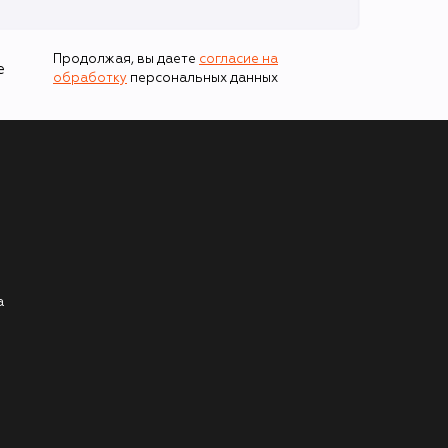
Продолжая, вы даете
согласие на
е
обработку
персональных данных
а