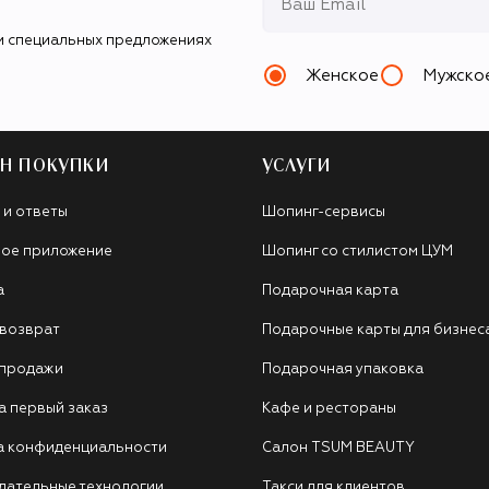
и специальных предложениях
Женское
Мужско
Н ПОКУПКИ
УСЛУГИ
 и ответы
Шопинг-сервисы
ое приложение
Шопинг со стилистом ЦУМ
а
Подарочная карта
 возврат
Подарочные карты для бизнес
 продажи
Подарочная упаковка
а первый заказ
Кафе и рестораны
а конфиденциальности
Салон TSUM BEAUTY
дательные технологии
Такси для клиентов