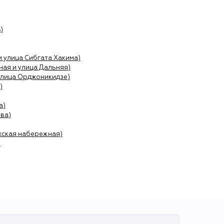
)
и улица Сибгата Хакима)
ая и улица Дальняя)
улица Орджоникидзе)
)
а)
ва)
жская набережная)
)