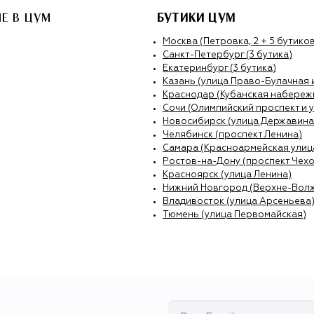
NE
В ЦУМ
БУТИКИ ЦУМ
Москва (Петровка, 2 + 5 бутиков
Санкт-Петербург (3 бутика)
Екатеринбург (3 бутика)
Казань (улица Право-Булачная 
Краснодар (Кубанская набережн
Сочи (Олимпийский проспект и 
Новосибирск (улица Державина
Челябинск (проспект Ленина)
Самара (Красноармейская улиц
Ростов-на-Дону (проспект Чехо
Красноярск (улица Ленина)
Нижний Новгород (Верхне-Вол
Владивосток (улица Арсеньева
Тюмень (улица Первомайская)