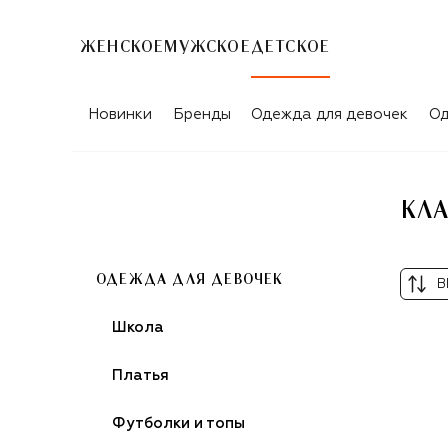
ЖЕНСКОЕ
МУЖСКОЕ
ДЕТСКОЕ
КЛАССИЧЕСКИЕ ЮБКИ ДЛЯ ДЕВОЧЕК
Новинки
Бренды
Одежда для девочек
Од
КЛА
ОДЕЖДА ДЛЯ ДЕВОЧЕК
В
Школа
Платья
Футболки и топы