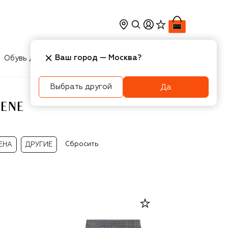
Ваш город —
Москва
?
Обувь для мальчиков
Игрушки
Аксесcуары
Выбрать другой
Да
RENE
Сбросить
ЕНА
ДРУГИЕ