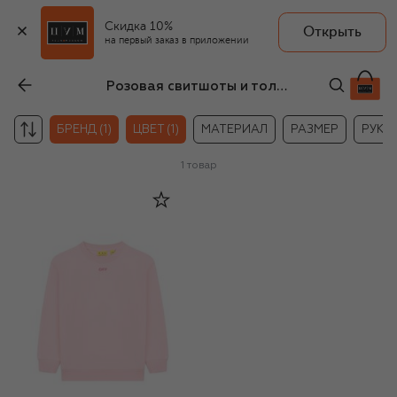
Скидка 10%
Открыть
на первый заказ в приложении
Розовая свитшоты и толстовки Off-White для девочек
БРЕНД (1)
ЦВЕТ (1)
МАТЕРИАЛ
РАЗМЕР
РУКА
1
товар