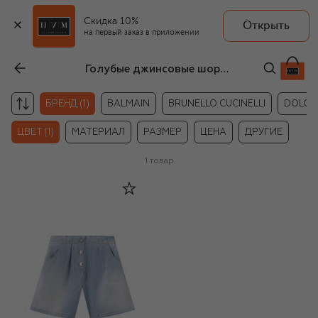
Скидка 10%
Открыть
на первый заказ в приложении
Голубые джинсовые шорты для девочек Etro
БРЕНД (1)
BALMAIN
BRUNELLO CUCINELLI
DOLCE
ЦВЕТ (1)
МАТЕРИАЛ
РАЗМЕР
ЦЕНА
ДРУГИЕ
1
товар